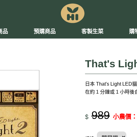
商品
預購商品
客製生菜
購
That's L
日本 That's Lig
在約 1 分鐘或 1 小時
989
$
小農價