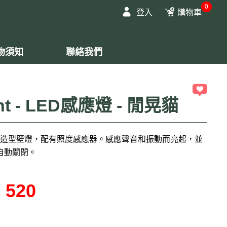
0
登入
購物車
物須知
聯絡我們
ight - LED感應燈 - 閒晃貓
ht LED貓造型壁燈，配有照度感應器。感應聲音和振動而亮起，並
後自動關閉。
520
：